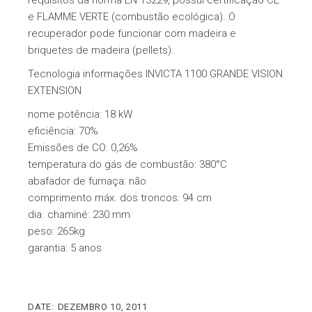
requisitos da norma EN 13229, possui certificação CE
e FLAMME VERTE (combustão ecológica). O
recuperador pode funcionar com madeira e
briquetes de madeira (pellets).
Tecnologia informações INVICTA 1100 GRANDE VISION
EXTENSION
nome potência: 18 kW
eficiência: 70%
Emissões de CO: 0,26%
temperatura do gás de combustão: 380°C
abafador de fumaça: não
comprimento máx. dos troncos: 94 cm
dia. chaminé: 230 mm
peso: 265kg
garantia: 5 anos
DATE:
DEZEMBRO 10, 2011