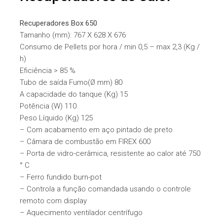
Recuperadores Box 650
Tamanho (mm): 767 X 628 X 676
Consumo de Pellets por hora / min 0,5 – max 2,3 (Kg /
h)
Eficiência > 85 %
Tubo de saída Fumo(Ø mm) 80
A capacidade do tanque (Kg) 15
Potência (W) 110
Peso Líquido (Kg) 125
– Com acabamento em aço pintado de preto
– Câmara de combustão em FIREX 600
– Porta de vidro-cerâmica, resistente ao calor até 750
° C
– Ferro fundido burn-pot
– Controla a função comandada usando o controle
remoto com display
– Aquecimento ventilador centrífugo