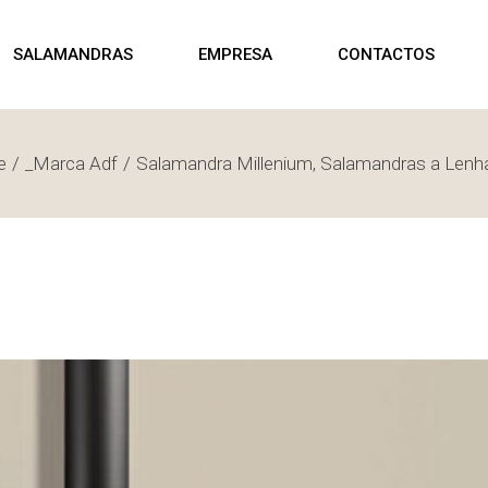
ALAMANDRAS
SHOWROOM
P
SALAMANDRAS
EMPRESA
CONTACTOS
ELLETS
ALAMANDRAS
ENHA
e
SALAMANDRAS
_Marca Adf
Salamandra Millenium, Salamandras a Len
SHOWROOM
PELLETS
SALAMANDRAS
LENHA