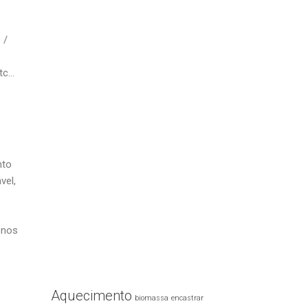
 /
etc…
nto
vel,
 nos
Aquecimento
biomassa
encastrar