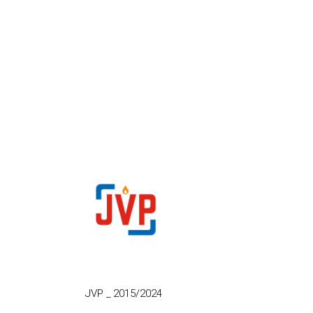
JVP
_
2015/2024