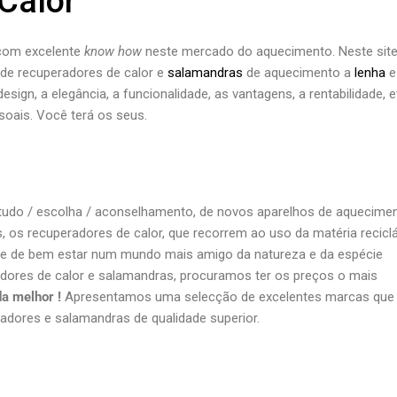
Calor
 com excelente
know how
neste mercado do aquecimento. Neste site
de recuperadores de calor e
salamandras
de aquecimento a
lenha
e
esign, a elegância, a funcionalidade, as vantagens, a rentabilidade, 
oais. Você terá os seus.
do / escolha / aconselhamento, de novos aparelhos de aquecime
 os recuperadores de calor, que recorrem ao uso da matéria reciclá
s e de bem estar num mundo mais amigo da natureza e da espécie
adores de calor e salamandras, procuramos ter os preços o mais
da melhor !
Apresentamos uma selecção de excelentes marcas que
adores e salamandras de qualidade superior.