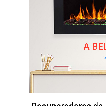
A BE
S