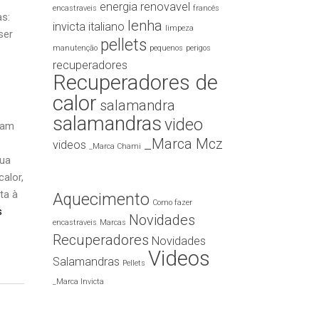
energia renovavel
encastraveis
francês
as:
lenha
invicta
italiano
limpeza
ser
pellets
manutenção
pequenos
perigos
recuperadores
Recuperadores de
calor
salamandra
salamandras
video
jam
_Marca Mcz
videos
_Marca Chami
sua
alor,
ta à
Aquecimento
Como fazer
s
Novidades
encastraveis
Marcas
Recuperadores
Novidades
Videos
Salamandras
Pellets
_Marca Invicta