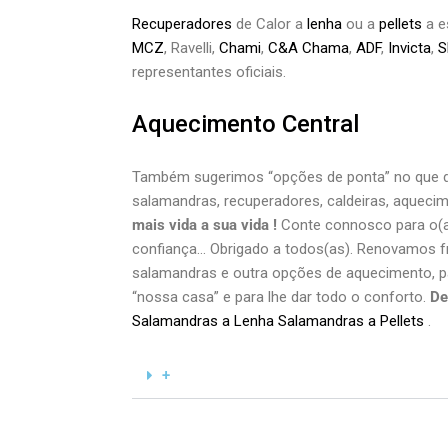
Recuperadores
de Calor a
lenha
ou a
pellets
a e
MCZ
, Ravelli,
Chami
,
C&A Chama
,
ADF
,
Invicta
,
S
representantes oficiais.
Aquecimento Central
Também sugerimos “opções de ponta” no que di
salamandras, recuperadores, caldeiras, aquecim
mais vida a sua vida !
Conte connosco para o(a
confiança… Obrigado a todos(as). Renovamos 
salamandras e outra opções de aquecimento, pa
“nossa casa” e para lhe dar todo o conforto.
De
Salamandras a Lenha
Salamandras a Pellets
.
+