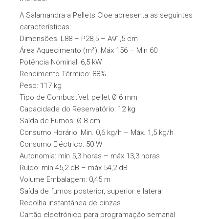
A Salamandra a Pellets Cloe apresenta as seguintes
características:
Dimensões: L88 – P28,5 – A91,5 cm
Área Aquecimento (m³): Máx 156 – Min 60
Potência Nominal: 6,5 kW
Rendimento Térmico: 88%
Peso: 117 kg
Tipo de Combustível: pellet Ø 6 mm
Capacidade do Reservatório: 12 kg
Saída de Fumos: Ø 8 cm
Consumo Horário: Min. 0,6 kg/h – Máx. 1,5 kg/h
Consumo Eléctrico: 50 W
Autonomia: mín 5,3 horas – máx 13,3 horas
Ruído: mín 45,2 dB – máx 54,2 dB
Volume Embalagem: 0,45 m
Saída de fumos posterior, superior e lateral
Recolha instantânea de cinzas
Cartão electrónico para programação semanal