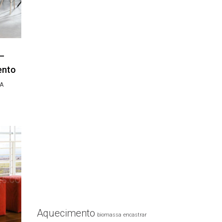
 –
ento
A
Aquecimento
biomassa
encastrar