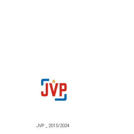
JVP
_
2015/2024