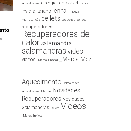
energia renovavel
encastraveis
francês
lenha
invicta
italiano
limpeza
pellets
manutenção
pequenos
perigos
–
recuperadores
ento
Recuperadores de
A
calor
salamandra
salamandras
video
_Marca Mcz
videos
_Marca Chami
Aquecimento
Como fazer
Novidades
encastraveis
Marcas
Recuperadores
Novidades
Videos
Salamandras
Pellets
_Marca Invicta