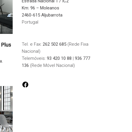
Estrada Nacional 1 / IC2
Km: 96 – Moleanos
2460-615 Aljubarrota
Portugal
Tel. e Fax:
262 502 685
(Rede Fixa
 Plus
Nacional)
Telemóveis:
93 420 10 88
|
936 777
A
136
(Rede Móvel Nacional)
FACEBOOK