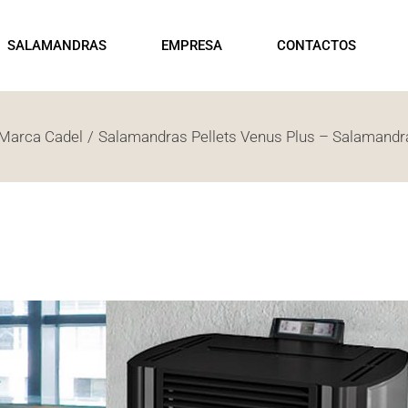
LAMANDRAS
SHOWROOM
PR
SALAMANDRAS
EMPRESA
CONTACTOS
LLETS
LAMANDRAS
NHA
Marca Cadel
SALAMANDRAS
Salamandras Pellets Venus Plus – Salamandra
SHOWROOM
PELLETS
SALAMANDRAS
LENHA