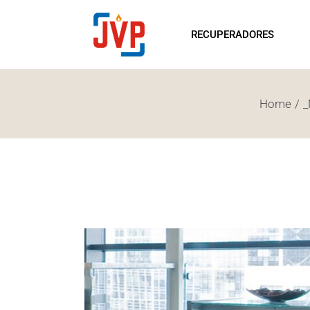
RECUPERADORES
SA
RECUPERADORES
LENHA
PE
RECUPERADORES
SA
PELLETS
LE
RECUPERADORES
Home
_
LENHA
RECUPERADORES
PELLETS