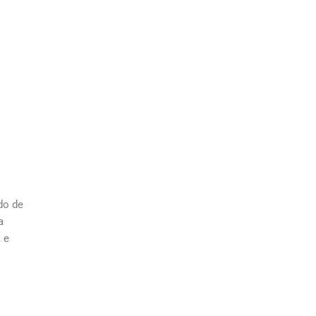
do de
a
 e